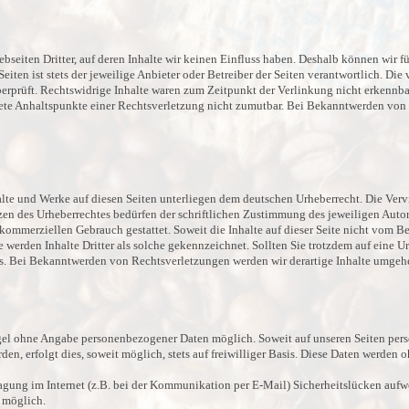
bseiten Dritter, auf deren Inhalte wir keinen Einfluss haben. Deshalb können wir f
Seiten ist stets der jeweilige Anbieter oder Betreiber der Seiten verantwortlich. Di
rprüft. Rechtswidrige Inhalte waren zum Zeitpunkt der Verlinkung nicht erkennbar
krete Anhaltspunkte einer Rechtsverletzung nicht zumutbar. Bei Bekanntwerden von
halte und Werke auf diesen Seiten unterliegen dem deutschen Urheberrecht. Die Ver
zen des Urheberrechtes bedürfen der schriftlichen Zustimmung des jeweiligen Auto
t kommerziellen Gebrauch gestattet. Soweit die Inhalte auf dieser Seite nicht vom Be
re werden Inhalte Dritter als solche gekennzeichnet. Sollten Sie trotzdem auf eine
s. Bei Bekanntwerden von Rechtsverletzungen werden wir derartige Inhalte umgeh
egel ohne Angabe personenbezogener Daten möglich. Soweit auf unseren Seiten pe
en, erfolgt dies, soweit möglich, stets auf freiwilliger Basis. Diese Daten werden
ragung im Internet (z.B. bei der Kommunikation per E-Mail) Sicherheitslücken aufw
t möglich.