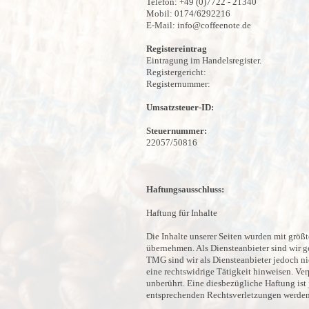
Telefon: +49 (0)7722 - 21340
Mobil: 0174/6292216
E-Mail:
info@coffeenote.de
Registereintrag
Eintragung im Handelsregister.
Registergericht:
Registernummer:
Umsatzsteuer-ID:
Steuernummer:
22057/50816
Haftungsausschluss:
Haftung für Inhalte
Die Inhalte unserer Seiten wurden mit größte
übernehmen. Als Diensteanbieter sind wir g
TMG sind wir als Diensteanbieter jedoch ni
eine rechtswidrige Tätigkeit hinweisen. V
unberührt. Eine diesbezügliche Haftung is
entsprechenden Rechtsverletzungen werden 